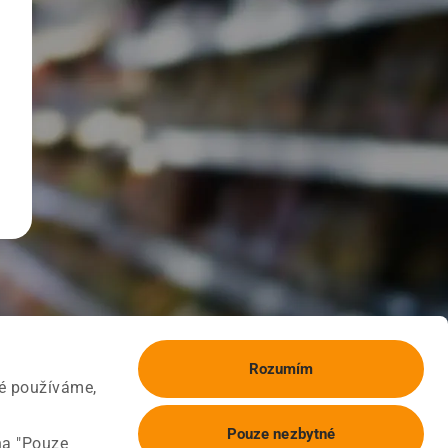
Rozumím
ké používáme,
Pouze nezbytné
na "Pouze