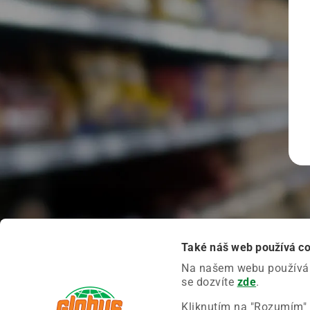
Také náš web používá c
Na našem webu používáme
se dozvíte
zde
.
Kliknutím na "Rozumím" 