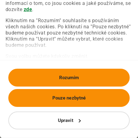
Chyba nastala na naší straně a už ji opravujeme.
informací o tom, co jsou cookies a jaké používáme, se
Zkuste prosím znovu načíst požadovanou stránku.
dozvíte
zde
.
Kliknutím na "Rozumím" souhlasíte s používáním
všech našich cookies. Po kliknutí na "Pouze nezbytné"
Obnovit stránku
Úvodní strana
budeme používat pouze nezbytné technické cookies.
Kliknutím na "Upravit" můžete vybrat, které cookies
budeme používat.
Svou volbu můžete kdykoliv změnit.
Rozumím
Pouze nezbytné
Upravit