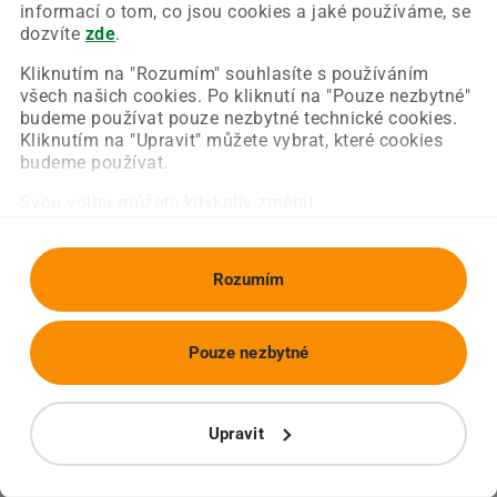
Chyba nastala na naší straně a už ji opravujeme.
informací o tom, co jsou cookies a jaké používáme, se
Zkuste prosím znovu načíst požadovanou stránku.
dozvíte
zde
.
Kliknutím na "Rozumím" souhlasíte s používáním
všech našich cookies. Po kliknutí na "Pouze nezbytné"
Obnovit stránku
Úvodní strana
budeme používat pouze nezbytné technické cookies.
Kliknutím na "Upravit" můžete vybrat, které cookies
budeme používat.
Svou volbu můžete kdykoliv změnit.
Rozumím
Pouze nezbytné
Upravit